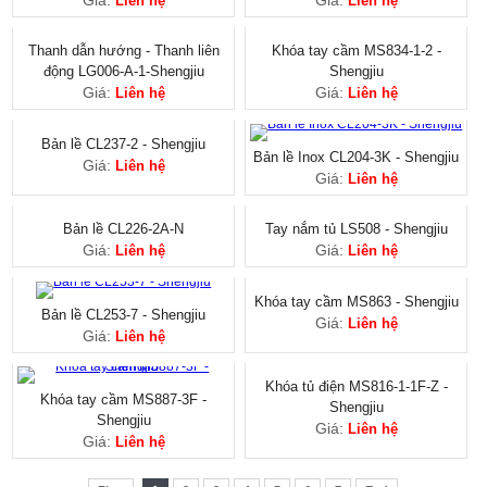
Liên hệ
Liên hệ
Thanh dẫn hướng - Thanh liên
Khóa tay cầm MS834-1-2 -
động LG006-A-1-Shengjiu
Shengjiu
Giá:
Giá:
Liên hệ
Liên hệ
Bản lề CL237-2 - Shengjiu
Bản lề Inox CL204-3K - Shengjiu
Giá:
Giá:
Liên hệ
Liên hệ
Bản lề CL226-2A-N
Tay nắm tủ LS508 - Shengjiu
Giá:
Giá:
Liên hệ
Liên hệ
Khóa tay cầm MS863 - Shengjiu
Bản lề CL253-7 - Shengjiu
Giá:
Liên hệ
Giá:
Liên hệ
Khóa tay cầm MS887-3F -
Khóa tủ điện MS816-1-1F-Z -
Shengjiu
Shengjiu
Giá:
Giá:
Liên hệ
Liên hệ
First
1
2
3
4
5
6
7
End