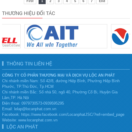
THƯƠNG HIỆU ĐỐI TÁC
THÔNG TIN LIÊN HỆ
CÔNG TY CỔ PHẦN THƯƠNG MẠI VÀ DỊCH VỤ LỘC AN PHÁT
Chi nhánh miền Nam: Số 42/8, đường Hiệp Bình, Phường Hiệp Bình
Phước, TP.Thủ Đức, Tp.HCM
Chi nhánh miền Bắc:
Số nhà 50, ngõ 40, Phường Cổ Bi, Huyện Gia
Lâm,TP. Hà Nội
Điện thoại:
0979730573-0939595295
Email: lelap@locanphat.com.vn
Facebook: https://www.facebook.com/LocanphatJSC/?ref=embed_page
Website: www.locanphat.com.vn
LỘC AN PHÁT
Trang chủ