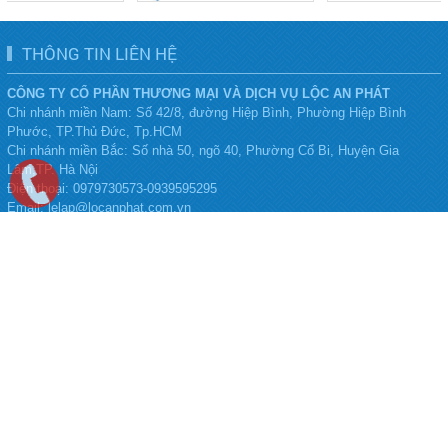
THÔNG TIN LIÊN HỆ
CÔNG TY CỔ PHẦN THƯƠNG MẠI VÀ DỊCH VỤ LỘC AN PHÁT
Chi nhánh miền Nam: Số 42/8, đường Hiệp Bình, Phường Hiệp Bình
Phước, TP.Thủ Đức, Tp.HCM
Chi nhánh miền Bắc:
Số nhà 50, ngõ 40, Phường Cổ Bi, Huyện Gia
Lâm,TP. Hà Nội
Điện thoại:
0979730573-0939595295
Email: lelap@locanphat.com.vn
Facebook: https://www.facebook.com/LocanphatJSC/?ref=embed_page
Website: www.locanphat.com.vn
LỘC AN PHÁT
Trang chủ
Giới thiệu
Tin tức
Liên hệ
ĐĂNG KÝ NHẬN MAIL
Hãy để địa chỉ email của bạn để nhận thông tin mới nhất từ chúng tôi.