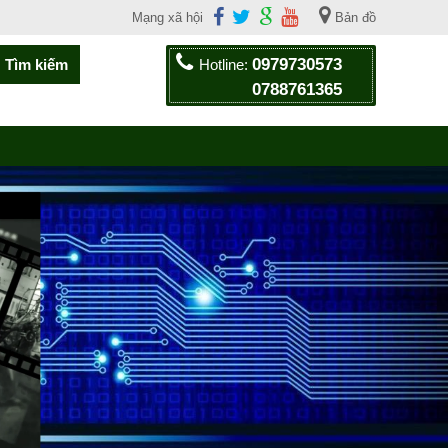
Mạng xã hội
Bản đồ
0979730573
Hotline:
0788761365