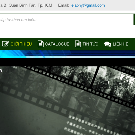
òa B, Quận Bình Tân, Tp.HCM
Email:
lelaphy@gmail.com
GIỚI THIỆU
CATALOGUE
TIN TỨC
LIÊN HỆ