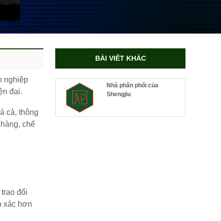
BÀI VIÊT KHÁC
h nghiệp
Nhà phân phối của
ện đại.
Shengjiu
á cả, thông
 hàng, chế
trao đổi
h xác hơn