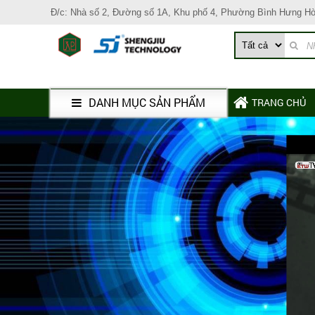
Đ/c: Nhà số 2, Đường số 1A, Khu phố 4, Phường Bình Hưng H
DANH MỤC SẢN PHẨM
TRANG CHỦ