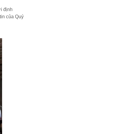
i định
 tin của Quý