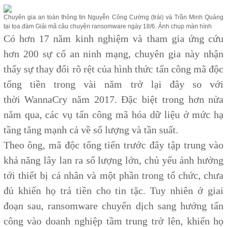
Chuyên gia an toàn thông tin Nguyễn Công Cường (trái) và Trần Minh Quảng
tại tọa đàm Giải mã câu chuyện ransomware ngày 18/6. Ảnh chụp màn hình
Có hơn 17 năm kinh nghiệm và tham gia ứng cứu
hơn 200 sự cố an ninh mạng, chuyên gia này nhận
thấy sự thay đổi rõ rệt của hình thức tấn công mã độc
tống tiền trong vài năm trở lại đây so với
thời WannaCry năm 2017. Đặc biệt trong hơn nửa
năm qua, các vụ tấn công mã hóa dữ liệu ở mức hạ
tầng tăng mạnh cả về số lượng và tần suất.
Theo ông, mã độc tống tiến trước đây tập trung vào
khả năng lây lan ra số lượng lớn, chủ yếu ảnh hưởng
tới thiết bị cá nhân và một phần trong tổ chức, chưa
đủ khiến họ trả tiền cho tin tặc. Tuy nhiên ở giai
đoạn sau, ransomware chuyển dịch sang hướng tấn
công vào doanh nghiệp tầm trung trở lên, khiến họ