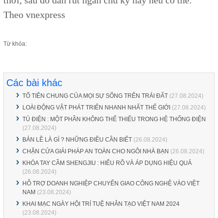
thời, sau đó dần rút ngắn chu kỳ này nếu có thể.
Theo vnexpress
Từ khóa:
Các bài khác
TỔ TIÊN CHUNG CỦA MỌI SỰ SỐNG TRÊN TRÁI ĐẤT
(27.08.2024)
LOÀI ĐỘNG VẬT PHÁT TRIỂN NHANH NHẤT THẾ GIỚI
(27.08.2024)
TỦ ĐIỆN : MỘT PHẦN KHÔNG THỂ THIẾU TRONG HỆ THỐNG ĐIỆN
(27.08.2024)
BẢN LỀ LÀ GÌ ? NHỮNG ĐIỀU CẦN BIẾT
(26.08.2024)
CHẶN CỬA GIẢI PHÁP AN TOÀN CHO NGÔI NHÀ BẠN
(26.08.2024)
KHÓA TAY CẦM SHENGJIU : HIỂU RÕ VÀ ÁP DỤNG HIỆU QUẢ
(26.08.2024)
HỖ TRỢ DOANH NGHIỆP CHUYỂN GIAO CÔNG NGHỆ VÀO VIỆT
NAM
(23.08.2024)
KHAI MẠC NGÀY HỘI TRÍ TUỆ NHÂN TẠO VIỆT NAM 2024
(23.08.2024)