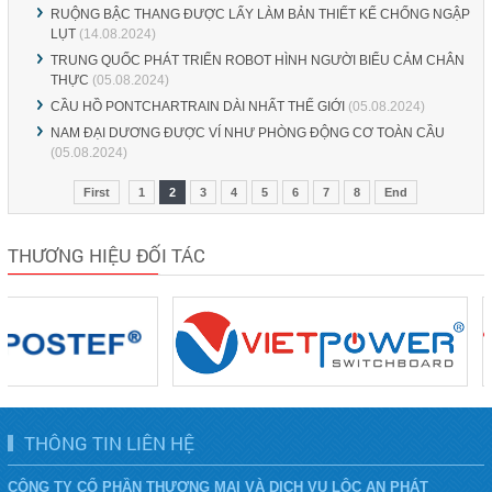
RUỘNG BẬC THANG ĐƯỢC LẤY LÀM BẢN THIẾT KẾ CHỐNG NGẬP
LỤT
(14.08.2024)
TRUNG QUỐC PHÁT TRIỂN ROBOT HÌNH NGƯỜI BIỂU CẢM CHÂN
THỰC
(05.08.2024)
CẦU HỒ PONTCHARTRAIN DÀI NHẤT THẾ GIỚI
(05.08.2024)
NAM ĐẠI DƯƠNG ĐƯỢC VÍ NHƯ PHÒNG ĐỘNG CƠ TOÀN CẦU
(05.08.2024)
First
1
2
3
4
5
6
7
8
End
THƯƠNG HIỆU ĐỐI TÁC
THÔNG TIN LIÊN HỆ
CÔNG TY CỔ PHẦN THƯƠNG MẠI VÀ DỊCH VỤ LỘC AN PHÁT