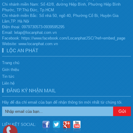
Chi nhánh miền Nam: Số 42/8, đường Hiệp Bình, Phường Hiệp Bình
Phước, TP.Thủ Đức, Tp.HCM
Chi nhánh miền Bắc:
Số nhà 50, ngõ 40, Phường Cổ Bi, Huyện Gia
Lâm,TP. Hà Nội
Điện thoại:
0979730573-0939595295
Email: lelap@locanphat.com.vn
Facebook: https://www.facebook.com/LocanphatJSC/?ref=embed_page
Website: www.locanphat.com.vn
LỘC AN PHÁT
Trang chủ
Giới thiệu
Tin tức
Liên hệ
ĐĂNG KÝ NHẬN MAIL
Hãy để địa chỉ email của bạn để nhận thông tin mới nhất từ chúng tôi.
LIÊN KẾT SOCIAL: