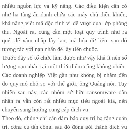
nhiều nguồn lực và kỹ năng. Các điều kiện cần có
như hạ tầng ẩn danh chứa các máy chủ điều khiển,
khả năng viết mã độc tinh vi để vượt qua lớp phòng
thủ. Ngoài ra, cũng cần một loạt quy trình như rà
quét để xâm nhập lây lan, mã hóa dữ liệu, sau đó
tương tác với nạn nhân để lấy tiền chuộc.
Trước đây số tổ chức làm được như vậy khá ít nên số
lượng nạn nhân tại một thời điểm cũng không nhiều.
Các doanh nghiệp Việt gần như không bị nhắm đến
do quy mô nhỏ so với thế giới, ông Quảng nói. Tuy
nhiên sau này, các nhóm sở hữu ransomware dần
nhận ra vẫn còn rất nhiều mục tiêu ngoài kia, nên
chuyển sang hướng cung cấp dịch vụ
Theo đó, chúng chỉ cần đảm bảo duy trì hạ tầng quản
trị, công cụ tấn công, sau đó đóng gói thành dịch vụ