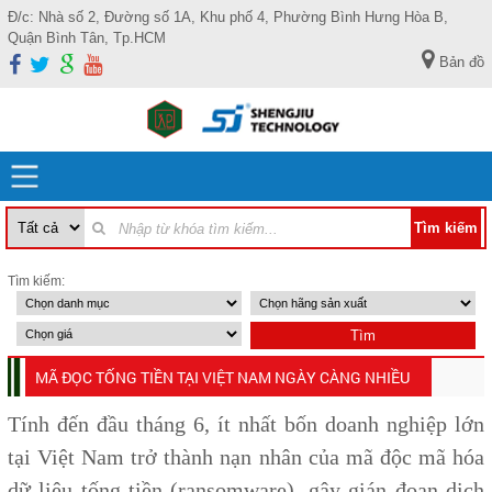
Đ/c: Nhà số 2, Đường số 1A, Khu phố 4, Phường Bình Hưng Hòa B,
Quận Bình Tân, Tp.HCM
Bản đồ
Tìm kiếm:
MÃ ĐỌC TỐNG TIỀN TẠI VIỆT NAM NGÀY CÀNG NHIỀU
Tính đến đầu tháng 6, ít nhất bốn doanh nghiệp lớn
tại Việt Nam trở thành nạn nhân của mã độc mã hóa
dữ liệu tống tiền (ransomware), gây gián đoạn dịch