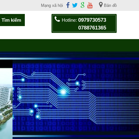
Mạng xã hội
Bản đồ
0979730573
Hotline:
0788761365