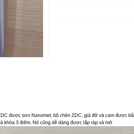
 ZDC được sơn Nanomet, bộ chèn ZDC, giá đỡ và cam được bằ
à khóa 3 điểm. Nó cũng dễ dàng được lắp ráp và mở