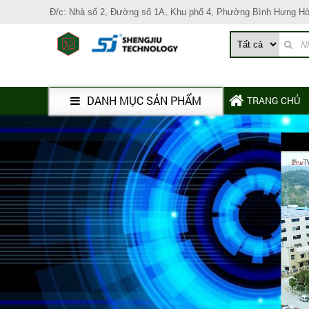
Đ/c: Nhà số 2, Đường số 1A, Khu phố 4, Phường Bình Hưng H
DANH MỤC SẢN PHẨM
TRANG CHỦ