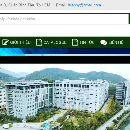
òa B, Quận Bình Tân, Tp.HCM
Email:
lelaphy@gmail.com
GIỚI THIỆU
CATALOGUE
TIN TỨC
LIÊN HỆ