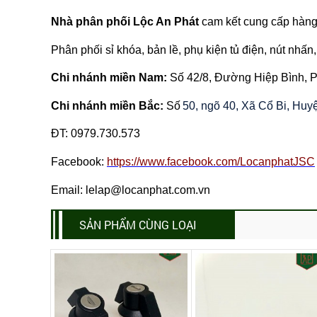
Nhà phân phối Lộc An Phát
cam kết cung cấp hàng 
Phân phối sỉ khóa, bản lề, phụ kiện tủ điện, nút nhấn, 
Chi nhánh miền Nam:
Số 42/8, Đường Hiệp Bình,
Chi nhánh miền Bắc:
Số
50, ngõ 40, Xã Cổ Bi, Hu
ĐT:
0979.730.573
Facebook:
https://www.facebook.com/LocanphatJSC
Email: lelap@locanphat.com.vn
SẢN PHẨM CÙNG LOẠI