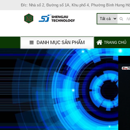
Đ/c: Nhà số 2, Đường số 1A, Khu phố 4, Phường Bình Hưng H
DANH MỤC SẢN PHẨM
TRANG CHỦ