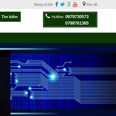
Mạng xã hội
Bản đồ
0979730573
Hotline:
0788761365