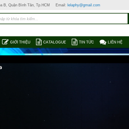
òa B, Quận Bình Tân, Tp.HCM
Email:
lelaphy@gmail.com
GIỚI THIỆU
CATALOGUE
TIN TỨC
LIÊN HỆ