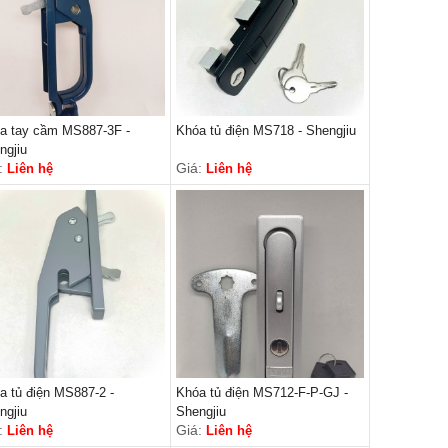
a tay cầm MS887-3F -
Khóa tủ điện MS718 - Shengjiu
ngjiu
:
Giá:
Liên hệ
Liên hệ
a tủ điện MS887-2 -
Khóa tủ điện MS712-F-P-GJ -
ngjiu
Shengjiu
:
Giá:
Liên hệ
Liên hệ