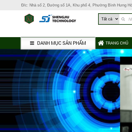
Đ/c: Nhà số 2, Đường số 1A, Khu phố 4, Phường Bình Hưng H
DANH MỤC SẢN PHẨM
TRANG CHỦ