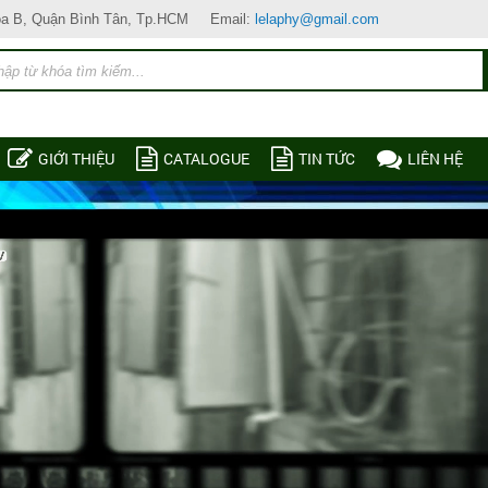
òa B, Quận Bình Tân, Tp.HCM
Email:
lelaphy@gmail.com
GIỚI THIỆU
CATALOGUE
TIN TỨC
LIÊN HỆ