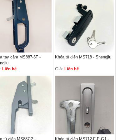
a tay cầm MS887-3F -
Khóa tủ điện MS718 - Shengjiu
ngjiu
:
Giá:
Liên hệ
Liên hệ
a tủ điện MS887-2 -
Khóa tủ điện MS712-F-P-GJ -