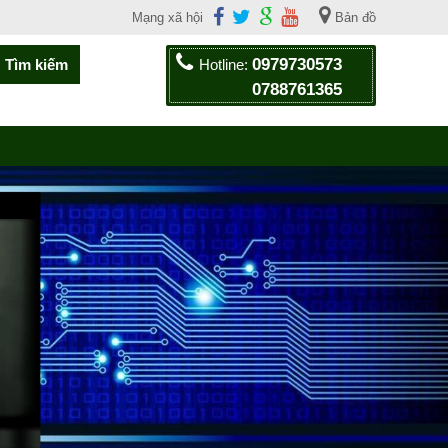
Mạng xã hội
Bản đồ
0979730573
Hotline:
0788761365