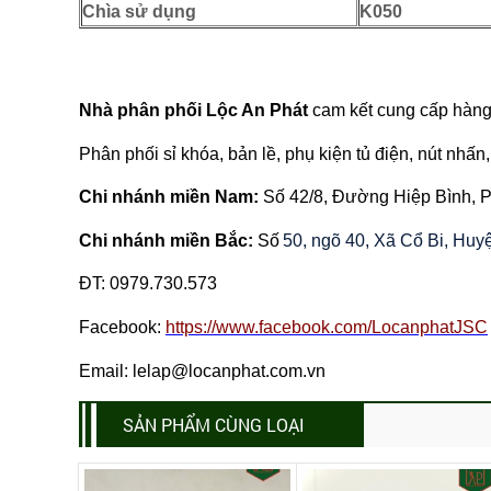
Chìa sử dụng
K050
Nhà phân phối Lộc An Phát
cam kết cung cấp hàng 
Phân phối sỉ khóa, bản lề, phụ kiện tủ điện, nút nhấn, 
Chi nhánh miền Nam:
Số 42/8, Đường Hiệp Bình,
Chi nhánh miền Bắc:
Số
50, ngõ 40, Xã Cổ Bi, Hu
ĐT:
0979.730.573
Facebook:
https://www.facebook.com/LocanphatJSC
Email: lelap@locanphat.com.vn
SẢN PHẨM CÙNG LOẠI