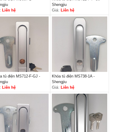
ngjiu
Shengjiu
:
Giá:
Liên hệ
Liên hệ
a tủ điện MS712-F-GJ -
Khóa tủ điện MS738-1A -
ngjiu
Shengjiu
:
Giá:
Liên hệ
Liên hệ