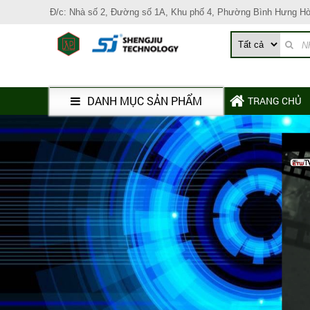
Đ/c: Nhà số 2, Đường số 1A, Khu phố 4, Phường Bình Hưng H
DANH MỤC SẢN PHẨM
TRANG CHỦ