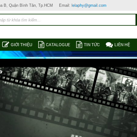
òa B, Quận Bình Tân, Tp.HCM
Email:
lelaphy@gmail.com
GIỚI THIỆU
CATALOGUE
TIN TỨC
LIÊN HỆ