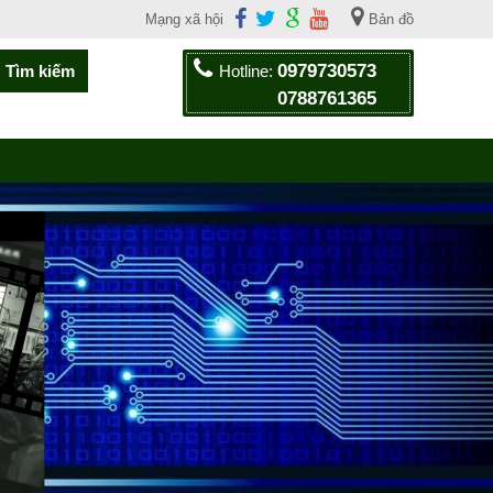
Mạng xã hội
Bản đồ
0979730573
Hotline:
0788761365